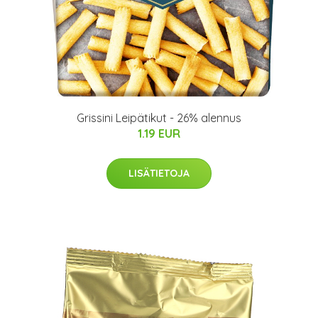
Grissini Leipätikut - 26% alennus
1.19 EUR
LISÄTIETOJA