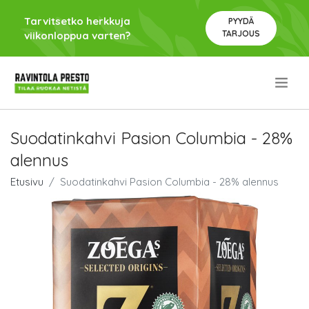
Tarvitsetko herkkuja
PYYDÄ
TARJOUS
viikonloppua varten?
.
Suodatinkahvi Pasion Columbia - 28%
alennus
Etusivu
Suodatinkahvi Pasion Columbia - 28% alennus