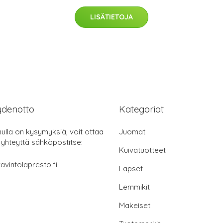
LISÄTIETOJA
ydenotto
Kategoriat
nulla on kysymyksiä, voit ottaa
Juomat
 yhteyttä sähköpostitse:
Kuivatuotteet
avintolapresto.fi
Lapset
Lemmikit
Makeiset