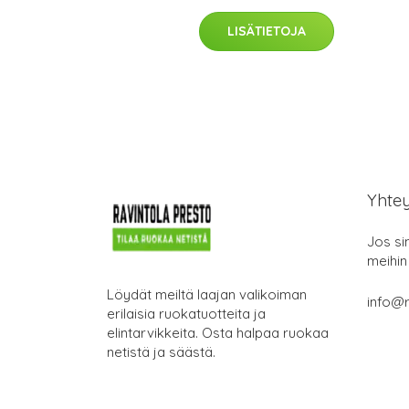
LISÄTIETOJA
Yhte
Jos si
meihin
Löydät meiltä laajan valikoiman
info@r
erilaisia ruokatuotteita ja
elintarvikkeita. Osta halpaa ruokaa
netistä ja säästä.