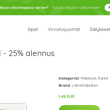
kkuja viikonloppua varten?
Tutustu laajaan valikoimaan!
Sipsit
Virvoitusjuomat
Säilykkee
li - 25% alennus
Kategoriat:
Makeiset
,
Karkit
Brand:
Lakritsfabriken
1.49 EUR