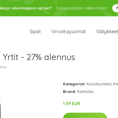
kkuja viikonloppua varten?
Tutustu laajaan valikoimaan!
Sipsit
Virvoitusjuomat
Säilykkee
Yrtit - 27% alennus
nnus
Kategoriat:
Kuivatuotteet
,
Ke
Brand:
Kantolan
1.59 EUR