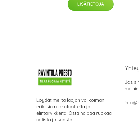
LISÄTIETOJA
Yhte
Jos si
meihin
Löydät meiltä laajan valikoiman
info@r
erilaisia ruokatuotteita ja
elintarvikkeita. Osta halpaa ruokaa
netistä ja säästä.