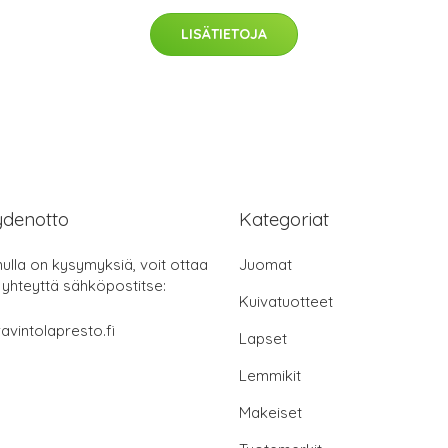
LISÄTIETOJA
ydenotto
Kategoriat
nulla on kysymyksiä, voit ottaa
Juomat
 yhteyttä sähköpostitse:
Kuivatuotteet
avintolapresto.fi
Lapset
Lemmikit
Makeiset