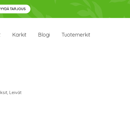
PYYDÄ TARJOUS
t
Karkit
Blogi
Tuotemerkit
ksit
,
Leivät