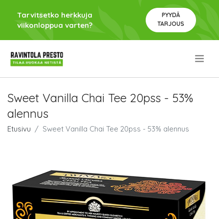
Tarvitsetko herkkuja
PYYDÄ
TARJOUS
viikonloppua varten?
.
Sweet Vanilla Chai Tee 20pss - 53%
alennus
Etusivu
Sweet Vanilla Chai Tee 20pss - 53% alennus