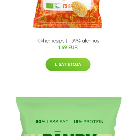
Kikhernesipsit - 39% alennus
1.69 EUR
LISÄTIETOJA