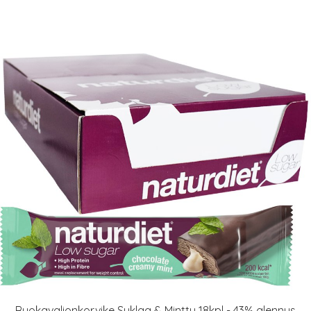
Ruokavalionkorvike Suklaa & Minttu 18kpl - 43% alennus