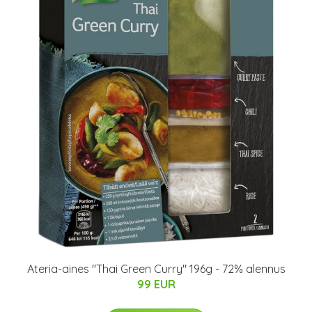
Ateria-aines "Thai Green Curry" 196g - 72% alennus
99 EUR