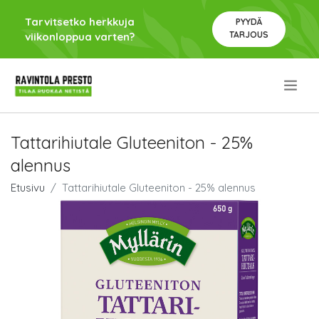
Tarvitsetko herkkuja
PYYDÄ
TARJOUS
viikonloppua varten?
.
Tattarihiutale Gluteeniton - 25%
alennus
Etusivu
Tattarihiutale Gluteeniton - 25% alennus