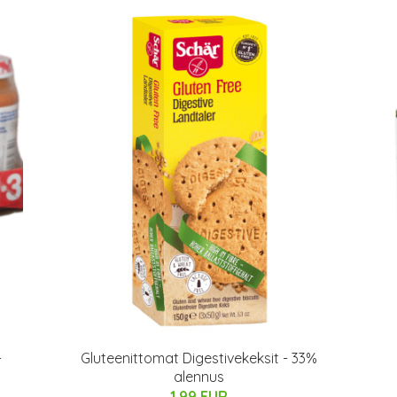
-
Gluteenittomat Digestivekeksit - 33%
alennus
1.99 EUR