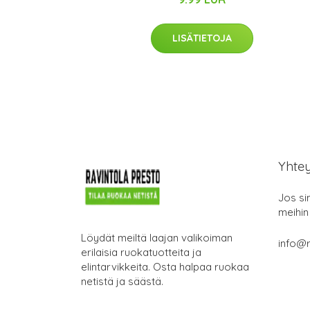
LISÄTIETOJA
Yhte
Jos si
meihin
Löydät meiltä laajan valikoiman
info@r
erilaisia ruokatuotteita ja
elintarvikkeita. Osta halpaa ruokaa
netistä ja säästä.