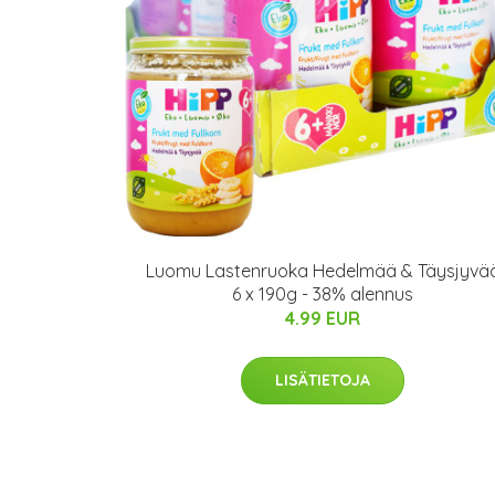
Luomu Lastenruoka Hedelmää & Täysjyvä
6 x 190g - 38% alennus
4.99 EUR
LISÄTIETOJA