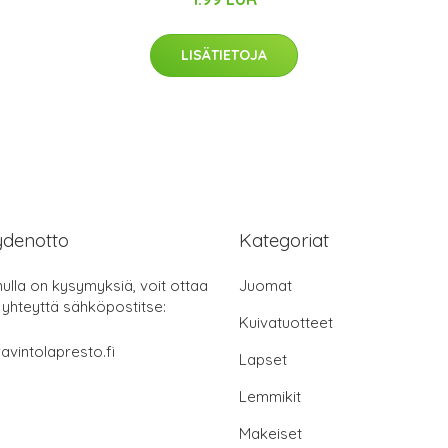
LISÄTIETOJA
ydenotto
Kategoriat
nulla on kysymyksiä, voit ottaa
Juomat
 yhteyttä sähköpostitse:
Kuivatuotteet
avintolapresto.fi
Lapset
Lemmikit
Makeiset