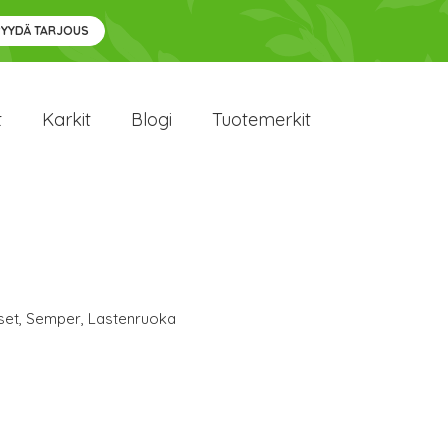
PYYDÄ TARJOUS
t
Karkit
Blogi
Tuotemerkit
set
,
Semper
,
Lastenruoka