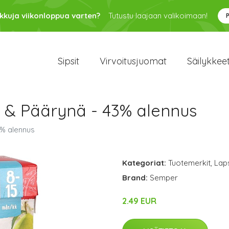
kkuja viikonloppua varten?
Tutustu laajaan valikoimaan!
Sipsit
Virvoitusjuomat
Säilykkee
 & Päärynä - 43% alennus
% alennus
Kategoriat:
Tuotemerkit
,
Lap
Brand:
Semper
2.49 EUR