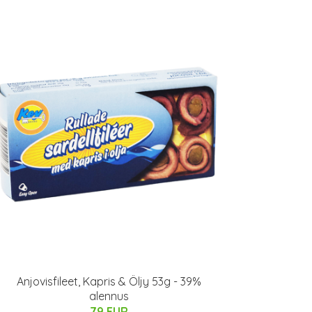
Anjovisfileet, Kapris & Öljy 53g - 39%
alennus
79 EUR