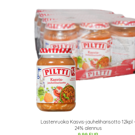
Lastenruoka Kasvis-jauheliharisotto 12kpl 
24% alennus
9.99 EUR