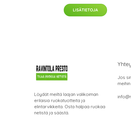
LISÄTIETOJA
Yhte
Jos si
meihin
Löydät meiltä laajan valikoiman
info@r
erilaisia ruokatuotteita ja
elintarvikkeita. Osta halpaa ruokaa
netistä ja säästä.