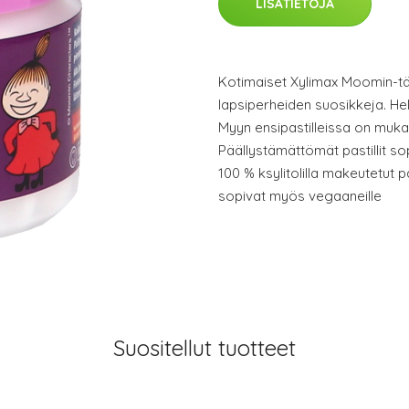
LISÄTIETOJA
Kotimaiset Xylimax Moomin-täys
lapsiperheiden suosikkeja. He
Myyn ensipastilleissa on muka
Päällystämättömät pastillit s
100 % ksylitolilla makeutetut pas
sopivat myös vegaaneille
Suositellut tuotteet