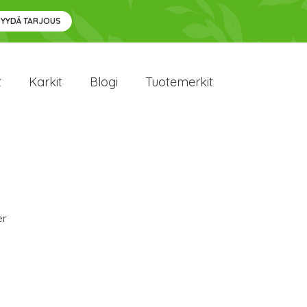
PYYDÄ TARJOUS
t
Karkit
Blogi
Tuotemerkit
er