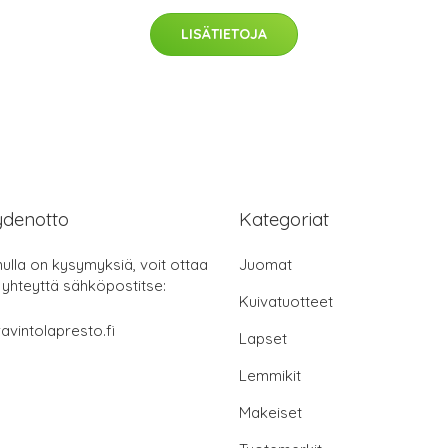
LISÄTIETOJA
ydenotto
Kategoriat
nulla on kysymyksiä, voit ottaa
Juomat
 yhteyttä sähköpostitse:
Kuivatuotteet
avintolapresto.fi
Lapset
Lemmikit
Makeiset