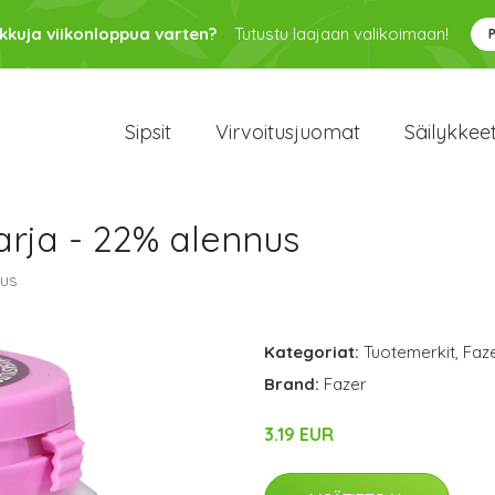
kkuja viikonloppua varten?
Tutustu laajaan valikoimaan!
Sipsit
Virvoitusjuomat
Säilykkee
Marja - 22% alennus
nus
Kategoriat:
Tuotemerkit
,
Faz
Brand:
Fazer
3.19 EUR