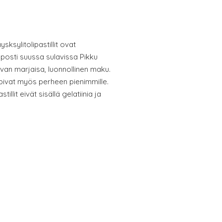
ksylitolipastillit ovat
lposti suussa sulavissa Pikku
van marjaisa, luonnollinen maku.
opivat myös perheen pienimmille.
tillit eivät sisällä gelatiinia ja