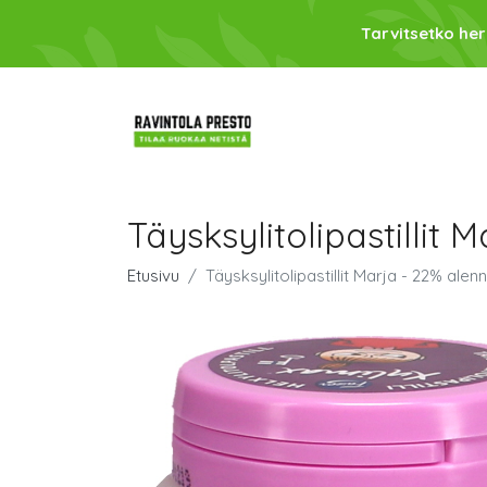
Tarvitsetko her
Täysksylitolipastillit 
Etusivu
Täysksylitolipastillit Marja - 22% alen