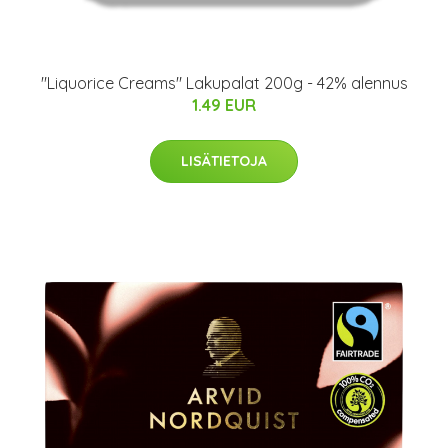
"Liquorice Creams" Lakupalat 200g - 42% alennus
1.49 EUR
LISÄTIETOJA