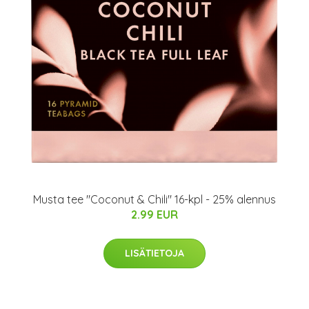
Musta tee "Coconut & Chili" 16-kpl - 25% alennus
2.99 EUR
LISÄTIETOJA