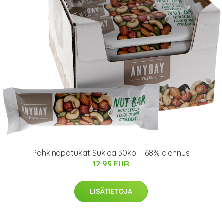
Pähkinäpatukat Suklaa 30kpl - 68% alennus
12.99 EUR
LISÄTIETOJA