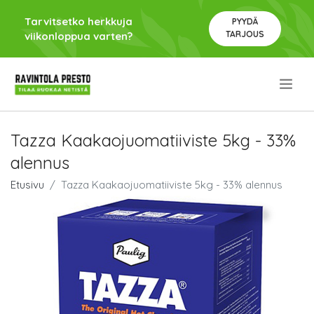
Tarvitsetko herkkuja
PYYDÄ
TARJOUS
viikonloppua varten?
.
Tazza Kaakaojuomatiiviste 5kg - 33%
alennus
Etusivu
Tazza Kaakaojuomatiiviste 5kg - 33% alennus