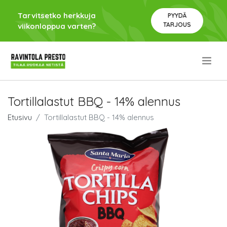
Tarvitsetko herkkuja
PYYDÄ
TARJOUS
viikonloppua varten?
.
Tortillalastut BBQ - 14% alennus
Etusivu
Tortillalastut BBQ - 14% alennus