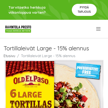
Tarvitsetko herkkuja
PYYDÄ
TARJOUS
viikonloppua varten?
.
Tortillaleivät Large - 15% alennus
Etusivu
Tortillaleivät Large - 15% alennus