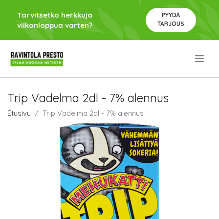
Tarvitsetko herkkuja
PYYDÄ
TARJOUS
viikonloppua varten?
.
Trip Vadelma 2dl - 7% alennus
Etusivu
Trip Vadelma 2dl - 7% alennus