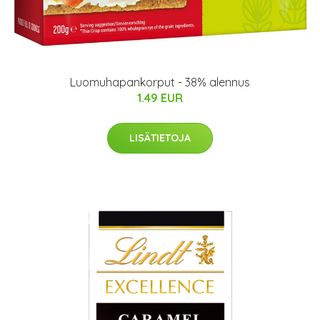
Luomuhapankorput - 38% alennus
1.49 EUR
LISÄTIETOJA