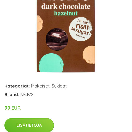
Kategoriat:
Makeiset
,
Suklaat
Brand:
N!CK'S
99 EUR
LISÄTIETOJA