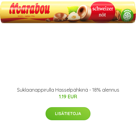
Suklaanappirulla Hasselpähkinä - 18% alennus
1.19 EUR
LISÄTIETOJA