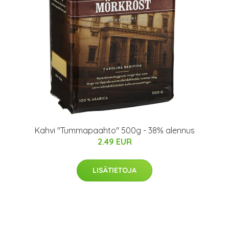
Kahvi "Tummapaahto" 500g - 38% alennus
2.49 EUR
LISÄTIETOJA