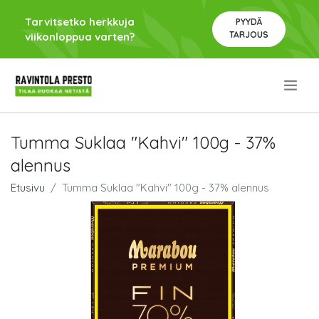
Tarvitsetko herkkuja
PYYDÄ
TARJOUS
viikonloppua varten?
.
Tumma Suklaa "Kahvi" 100g - 37%
alennus
Etusivu
Tumma Suklaa "Kahvi" 100g - 37% alennus