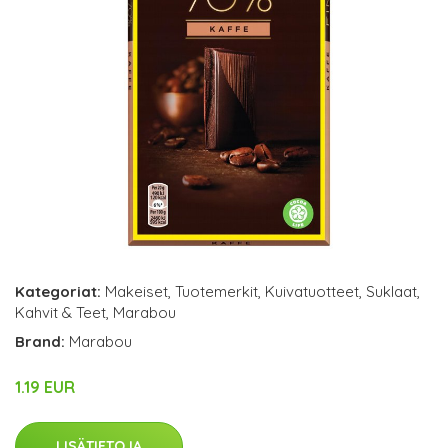
Kategoriat:
Makeiset
,
Tuotemerkit
,
Kuivatuotteet
,
Suklaat
,
Kahvit & Teet
,
Marabou
Brand:
Marabou
1.19 EUR
LISÄTIETOJA