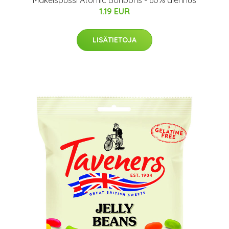
Makeispussi Atomic Bonbons - 60% alennus
1.19 EUR
LISÄTIETOJA