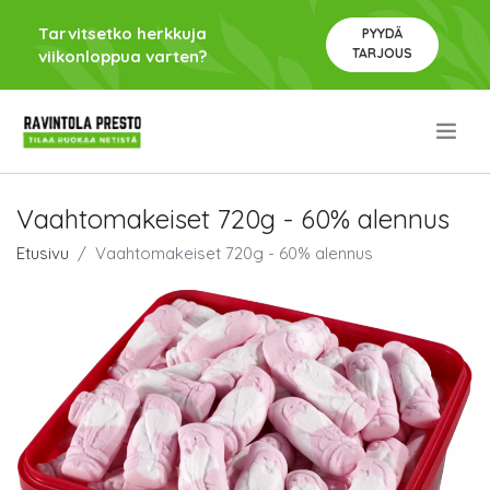
Tarvitsetko herkkuja
PYYDÄ
TARJOUS
viikonloppua varten?
.
Vaahtomakeiset 720g - 60% alennus
Etusivu
Vaahtomakeiset 720g - 60% alennus