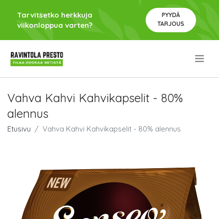
Tarvitsetko herkkuja
PYYDÄ
TARJOUS
viikonloppua varten?
.
Vahva Kahvi Kahvikapselit - 80%
alennus
Etusivu
Vahva Kahvi Kahvikapselit - 80% alennus