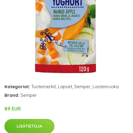
Kategoriat:
Tuotemerkit
,
Lapset
,
Semper
,
Lastenruoka
Brand:
Semper
89 EUR
LISÄTIETOJA