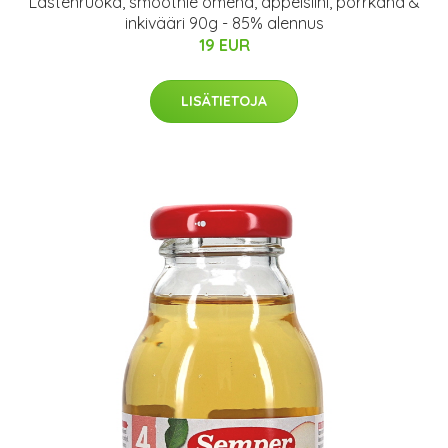
Lastenruoka, smoothie omena, appelsiini, porrkana &
inkivääri 90g - 85% alennus
19 EUR
LISÄTIETOJA