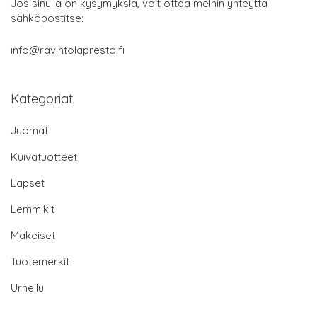
Jos sinulla on kysymyksiä, voit ottaa meihin yhteyttä
sähköpostitse:
info@ravintolapresto.fi
Kategoriat
Juomat
Kuivatuotteet
Lapset
Lemmikit
Makeiset
Tuotemerkit
Urheilu