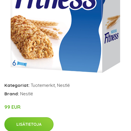
Kategoriat:
Tuotemerkit
,
Nestlé
Brand:
Nestlé
99 EUR
LISÄTIETOJA