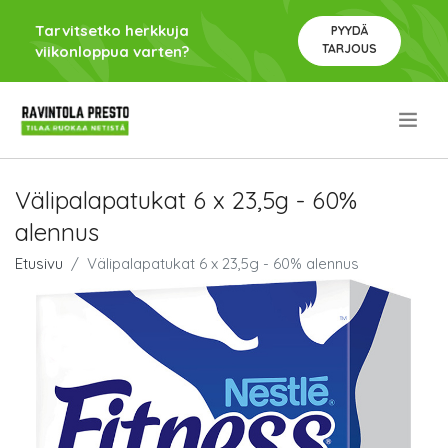
Tarvitsetko herkkuja
PYYDÄ
TARJOUS
viikonloppua varten?
.
Välipalapatukat 6 x 23,5g - 60%
alennus
Etusivu
Välipalapatukat 6 x 23,5g - 60% alennus