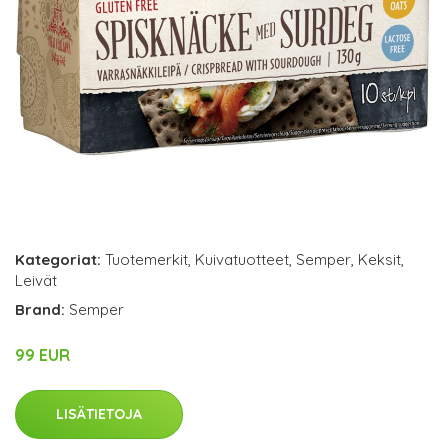
Kategoriat:
Tuotemerkit
,
Kuivatuotteet
,
Semper
,
Keksit
,
Leivät
Brand:
Semper
99 EUR
LISÄTIETOJA