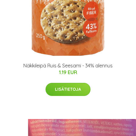
Näkkileipä Ruis & Seesami - 34% alennus
1.19 EUR
LISÄTIETOJA