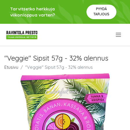
Tarvitsetko herkkuja
PYYDÄ
TARJOUS
viikonloppua varten?
.
"Veggie" Sipsit 57g - 32% alennus
Etusivu
"Veggie" Sipsit 57g - 32% alennus