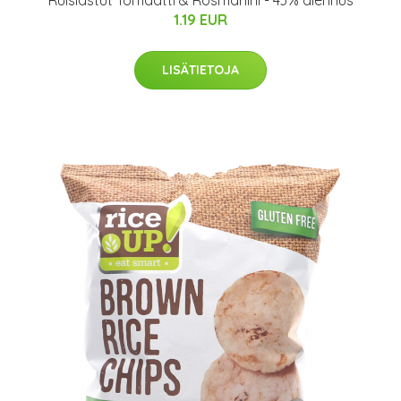
Ruislastut Tomaatti & Rosmariini - 43% alennus
1.19 EUR
LISÄTIETOJA