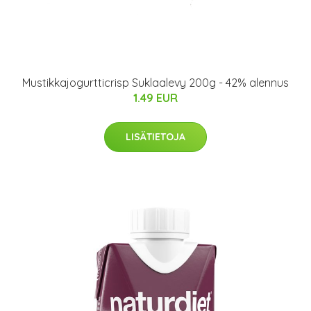
Mustikkajogurtticrisp Suklaalevy 200g - 42% alennus
1.49 EUR
LISÄTIETOJA