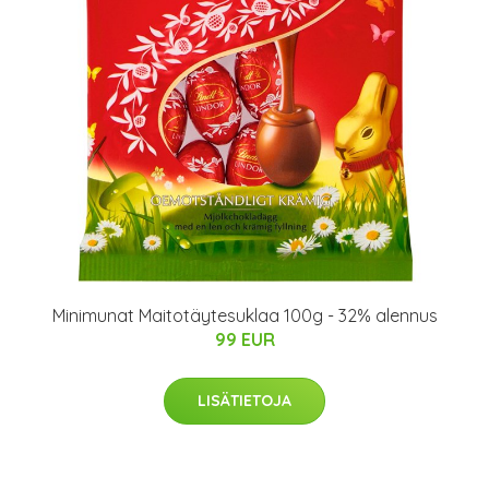
Minimunat Maitotäytesuklaa 100g - 32% alennus
99 EUR
LISÄTIETOJA