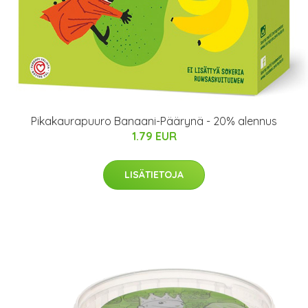
Pikakaurapuuro Banaani-Päärynä - 20% alennus
1.79 EUR
LISÄTIETOJA