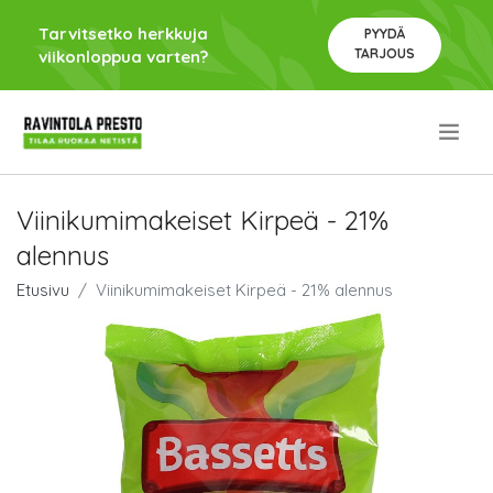
Tarvitsetko herkkuja
PYYDÄ
TARJOUS
viikonloppua varten?
.
Viinikumimakeiset Kirpeä - 21%
alennus
Etusivu
Viinikumimakeiset Kirpeä - 21% alennus