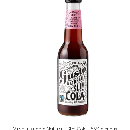
Virvoitusjuoma Naturally Slim Cola - 56% alennus