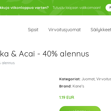
kkuja viikonloppua varten?
Tutustu laajaan valikoimaan!
Sipsit
Virvoitusjuomat
Säilykkee
ka & Acai - 40% alennus
% alennus
Kategoriat:
Juomat
,
Virvoit
Brand:
Kane's
1.19 EUR