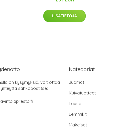
LISÄTIETOJA
ydenotto
Kategoriat
nulla on kysymyksiä, voit ottaa
Juomat
 yhteyttä sähköpostitse:
Kuivatuotteet
avintolapresto.fi
Lapset
Lemmikit
Makeiset