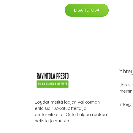
LISÄTIETOJA
Yhte
Jos si
meihin
Löydät meiltä laajan valikoiman
info@r
erilaisia ruokatuotteita ja
elintarvikkeita. Osta halpaa ruokaa
netistä ja säästä.