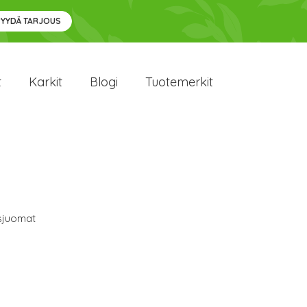
PYYDÄ TARJOUS
t
Karkit
Blogi
Tuotemerkit
usjuomat