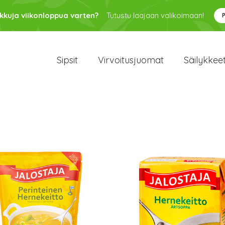
kkuja viikonloppua varten?
Tutustu laajaan valikoimaan!
Sipsit
Virvoitusjuomat
Säilykkee