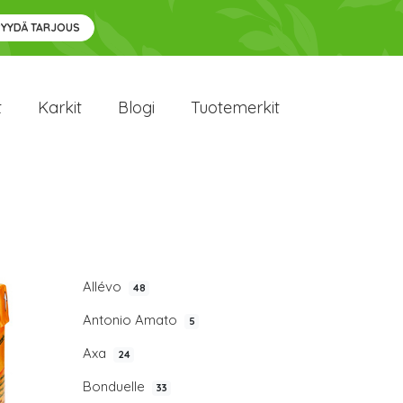
PYYDÄ TARJOUS
t
Karkit
Blogi
Tuotemerkit
Allévo
48
Antonio Amato
5
Axa
24
Bonduelle
33