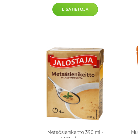
LISÄTIETOJA
Metsäsienikeitto 390 ml -
Mu