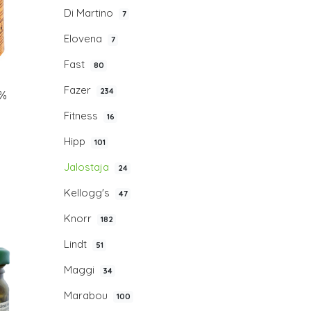
Di Martino
7
Elovena
7
Fast
80
Fazer
234
0%
Fitness
16
Hipp
101
Jalostaja
24
Kellogg's
47
Knorr
182
Lindt
51
Maggi
34
Marabou
100