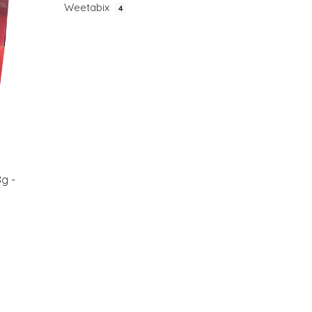
Weetabix
4
8g -