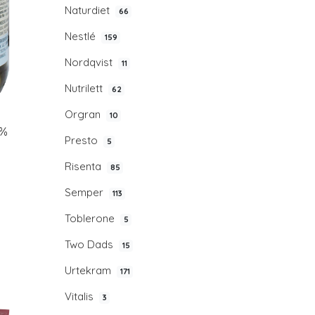
Naturdiet
66
Nestlé
159
Nordqvist
11
Nutrilett
62
Orgran
10
5%
Presto
5
Risenta
85
Semper
113
Toblerone
5
Two Dads
15
Urtekram
171
Vitalis
3