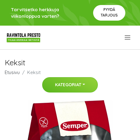
Tarvitsetko herkkuja
PYYDÄ
TARJOUS
viikonloppua varten?
.
Keksit
Etusivu
Keksit
KATEGORIAT