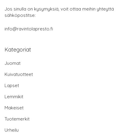
Jos sinulla on kysymyksiä, voit ottaa meihin yhteyttä
sähköpostitse:
info@ravintolapresto.fi
Kategoriat
Juomat
Kuivatuotteet
Lapset
Lemmikit
Makeiset
Tuotemerkit
Urheilu